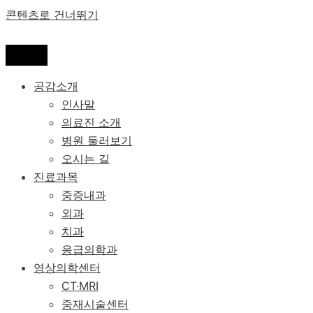
콘텐츠로 건너뛰기
공감소개
인사말
의료진 소개
병원 둘러보기
오시는 길
진료과목
중증내과
외과
치과
응급의학과
영상의학센터
CT·MRI
중재시술센터