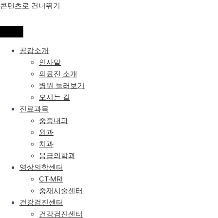
콘텐츠로 건너뛰기
공감소개
인사말
의료진 소개
병원 둘러보기
오시는 길
진료과목
중증내과
외과
치과
응급의학과
영상의학센터
CT·MRI
중재시술센터
건강검진센터
건강검진센터